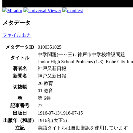
Mirador
Universal Viewer
manifest
メタデータ
ファイル出力
メタデータID
0100351025
中学問題(一～三) : 神戸市中学校増設問題
タイトル
Junior High School Problems (1-3): Kobe City Ju
著者名
神戸又新日報
新聞名
神戸又新日報
26.教育
切抜帳
01.教育
巻
第 6巻
記事番号
77
出版日
1916-07-13/1916-07-15
出版年（和暦）
1916年(大正5)
注記
英語タイトルは自動翻訳を使用しています