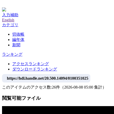
神戸大学附属図書館デジタルアーカイブ
入力補助
English
カテゴリ
切抜帳
編年体
新聞
ランキング
アクセスランキング
ダウンロードランキング
https://hdl.handle.net/20.500.14094/0100351025
このアイテムのアクセス数:
26
件
（
2026-08-08
05:00 集計
）
閲覧可能ファイル