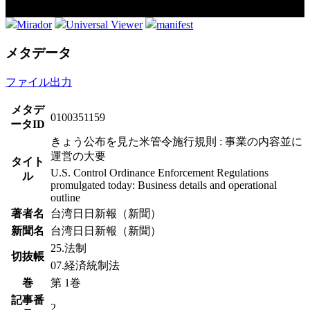
Mirador
Universal Viewer
manifest
メタデータ
ファイル出力
メタデ
0100351159
ータID
きょう公布を見た米管令施行規則 : 事業の内容並に
運営の大要
タイト
U.S. Control Ordinance Enforcement Regulations
ル
promulgated today: Business details and operational
outline
著者名
台湾日日新報（新聞）
新聞名
台湾日日新報（新聞）
25.法制
切抜帳
07.経済統制法
巻
第 1巻
記事番
2