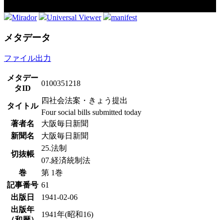
Mirador
Universal Viewer
manifest
メタデータ
ファイル出力
メタデー
0100351218
タID
四社会法案・きょう提出
タイトル
Four social bills submitted today
著者名
大阪毎日新聞
新聞名
大阪毎日新聞
25.法制
切抜帳
07.経済統制法
巻
第 1巻
記事番号
61
出版日
1941-02-06
出版年
1941年(昭和16)
（和暦）