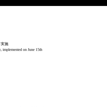
日実施
ay, implemented on June 15th