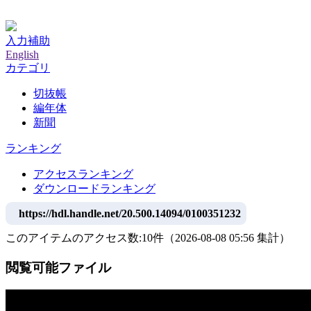
神戸大学附属図書館デジタルアーカイブ
入力補助
English
カテゴリ
切抜帳
編年体
新聞
ランキング
アクセスランキング
ダウンロードランキング
https://hdl.handle.net/20.500.14094/0100351232
このアイテムのアクセス数:
10
件
（
2026-08-08
05:56 集計
）
閲覧可能ファイル