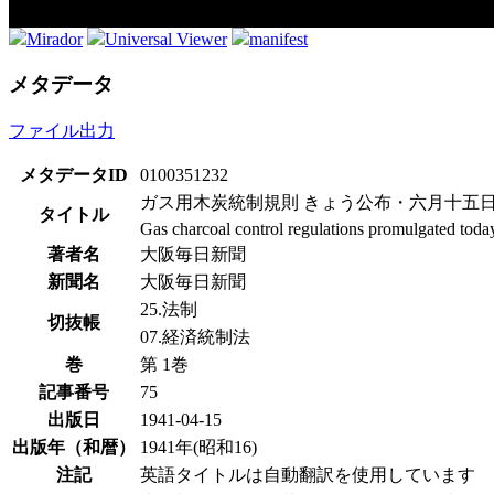
Mirador
Universal Viewer
manifest
メタデータ
ファイル出力
メタデータID
0100351232
ガス用木炭統制規則 きょう公布・六月十五
タイトル
Gas charcoal control regulations promulgated tod
著者名
大阪毎日新聞
新聞名
大阪毎日新聞
25.法制
切抜帳
07.経済統制法
巻
第 1巻
記事番号
75
出版日
1941-04-15
出版年（和暦）
1941年(昭和16)
注記
英語タイトルは自動翻訳を使用しています