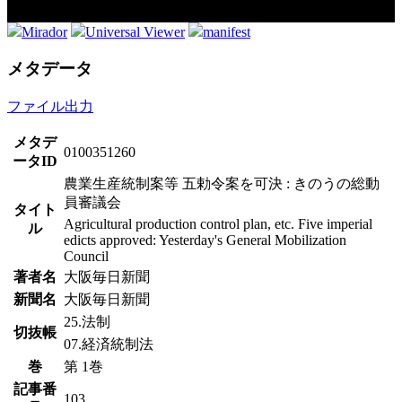
Mirador
Universal Viewer
manifest
メタデータ
ファイル出力
メタデ
0100351260
ータID
農業生産統制案等 五勅令案を可決 : きのうの総動
員審議会
タイト
Agricultural production control plan, etc. Five imperial
ル
edicts approved: Yesterday's General Mobilization
Council
著者名
大阪毎日新聞
新聞名
大阪毎日新聞
25.法制
切抜帳
07.経済統制法
巻
第 1巻
記事番
103