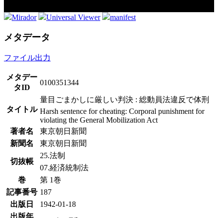
Mirador
Universal Viewer
manifest
メタデータ
ファイル出力
メタデー
0100351344
タID
量目ごまかしに厳しい判決 : 総動員法違反で体刑
タイトル
Harsh sentence for cheating: Corporal punishment for
violating the General Mobilization Act
著者名
東京朝日新聞
新聞名
東京朝日新聞
25.法制
切抜帳
07.経済統制法
巻
第 1巻
記事番号
187
出版日
1942-01-18
出版年