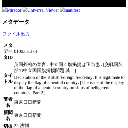
Mirador
Universal Viewer
manifest
メタデータ
ファイル出力
メタ
デー
0100351373
タID
英国外相の宣言 : 中立国々旗掲揚は正当也 : [交戦国船
舶の中立国国旗掲揚問題 其二]
タイ
Declaration of the British Foreign Secretary: It is legitimate to
トル
display the flag of a neutral country: [The issue of the display
of the flag of a neutral country on ships of belligerent
countries, Part 2]
著者
東京日日新聞
名
新聞
東京日日新聞
名
25.法制
切抜