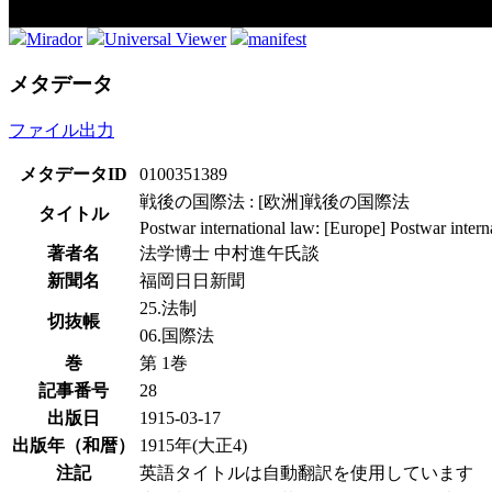
Mirador
Universal Viewer
manifest
メタデータ
ファイル出力
メタデータID
0100351389
戦後の国際法 : [欧洲]戦後の国際法
タイトル
Postwar international law: [Europe] Postwar intern
著者名
法学博士 中村進午氏談
新聞名
福岡日日新聞
25.法制
切抜帳
06.国際法
巻
第 1巻
記事番号
28
出版日
1915-03-17
出版年（和暦）
1915年(大正4)
注記
英語タイトルは自動翻訳を使用しています