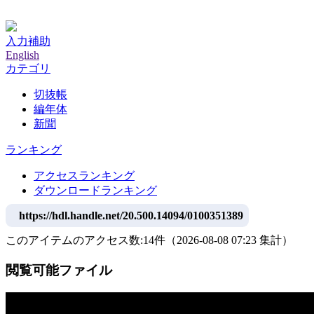
神戸大学附属図書館デジタルアーカイブ
入力補助
English
カテゴリ
切抜帳
編年体
新聞
ランキング
アクセスランキング
ダウンロードランキング
https://hdl.handle.net/20.500.14094/0100351389
このアイテムのアクセス数:
14
件
（
2026-08-08
07:23 集計
）
閲覧可能ファイル