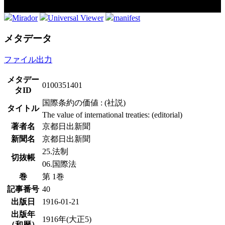
Mirador
Universal Viewer
manifest
メタデータ
ファイル出力
メタデー
0100351401
タID
国際条約の価値 : (社説)
タイトル
The value of international treaties: (editorial)
著者名
京都日出新聞
新聞名
京都日出新聞
25.法制
切抜帳
06.国際法
巻
第 1巻
記事番号
40
出版日
1916-01-21
出版年
1916年(大正5)
（和暦）