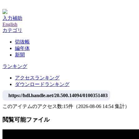
神戸大学附属図書館デジタルアーカイブ
入力補助
English
カテゴリ
切抜帳
編年体
新聞
ランキング
アクセスランキング
ダウンロードランキング
https://hdl.handle.net/20.500.14094/0100351403
このアイテムのアクセス数:
15
件
（
2026-08-06
14:54 集計
）
閲覧可能ファイル