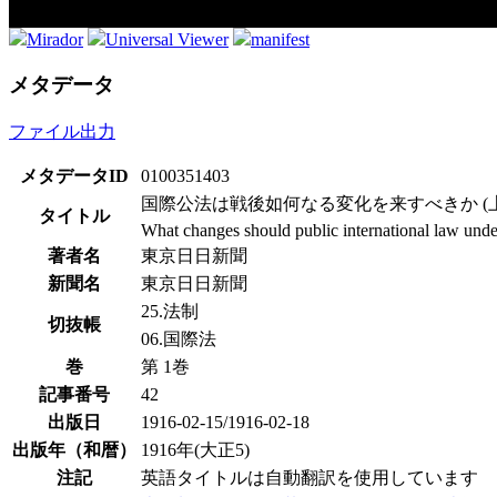
Mirador
Universal Viewer
manifest
メタデータ
ファイル出力
メタデータID
0100351403
国際公法は戦後如何なる変化を来すべきか (上
タイトル
What changes should public international law under
著者名
東京日日新聞
新聞名
東京日日新聞
25.法制
切抜帳
06.国際法
巻
第 1巻
記事番号
42
出版日
1916-02-15/1916-02-18
出版年（和暦）
1916年(大正5)
注記
英語タイトルは自動翻訳を使用しています