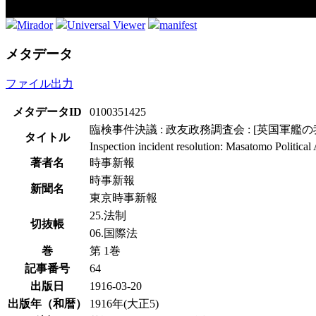
Mirador
Universal Viewer
manifest
メタデータ
ファイル出力
メタデータID
0100351425
臨検事件決議 : 政友政務調査会 : [英国軍
タイトル
Inspection incident resolution: Masatomo Political 
著者名
時事新報
時事新報
新聞名
東京時事新報
25.法制
切抜帳
06.国際法
巻
第 1巻
記事番号
64
出版日
1916-03-20
出版年（和暦）
1916年(大正5)