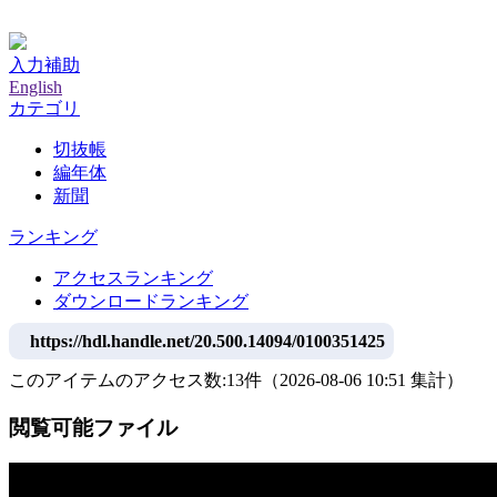
神戸大学附属図書館デジタルアーカイブ
入力補助
English
カテゴリ
切抜帳
編年体
新聞
ランキング
アクセスランキング
ダウンロードランキング
https://hdl.handle.net/20.500.14094/0100351425
このアイテムのアクセス数:
13
件
（
2026-08-06
10:51 集計
）
閲覧可能ファイル