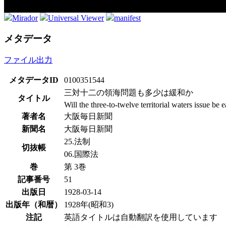
Mirador
Universal Viewer
manifest
メタデータ
ファイル出力
メタデータID
0100351544
三対十二の領海問題も多少は緩和か
タイトル
Will the three-to-twelve territorial waters issue be
著者名
大阪毎日新聞
新聞名
大阪毎日新聞
25.法制
切抜帳
06.国際法
巻
第 3巻
記事番号
51
出版日
1928-03-14
出版年（和暦）
1928年(昭和3)
注記
英語タイトルは自動翻訳を使用しています