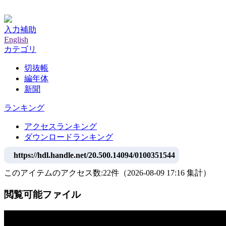
神戸大学附属図書館デジタルアーカイブ
入力補助
English
カテゴリ
切抜帳
編年体
新聞
ランキング
アクセスランキング
ダウンロードランキング
https://hdl.handle.net/20.500.14094/0100351544
このアイテムのアクセス数:
22
件
（
2026-08-09
17:16 集計
）
閲覧可能ファイル