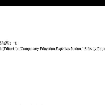
助案 (一)]
 (Editorial): [Compulsory Education Expenses National Subsidy Propo