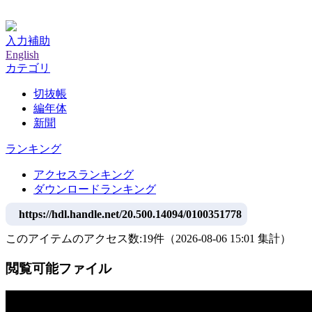
神戸大学附属図書館デジタルアーカイブ
入力補助
English
カテゴリ
切抜帳
編年体
新聞
ランキング
アクセスランキング
ダウンロードランキング
https://hdl.handle.net/20.500.14094/0100351778
このアイテムのアクセス数:
19
件
（
2026-08-06
15:01 集計
）
閲覧可能ファイル