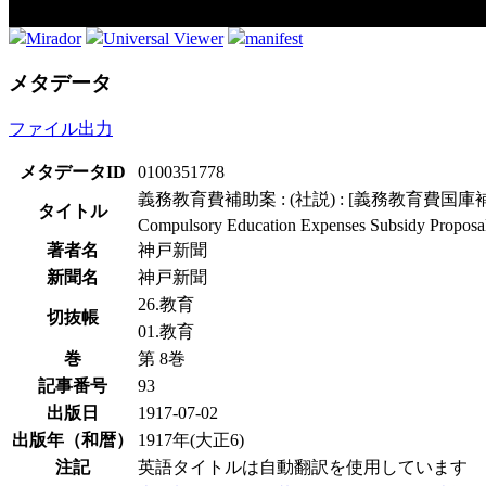
Mirador
Universal Viewer
manifest
メタデータ
ファイル出力
メタデータID
0100351778
義務教育費補助案 : (社説) : [義務教育費国庫補
タイトル
Compulsory Education Expenses Subsidy Proposal:
著者名
神戸新聞
新聞名
神戸新聞
26.教育
切抜帳
01.教育
巻
第 8巻
記事番号
93
出版日
1917-07-02
出版年（和暦）
1917年(大正6)
注記
英語タイトルは自動翻訳を使用しています