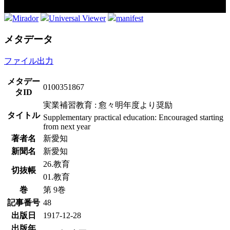
Mirador
Universal Viewer
manifest
メタデータ
ファイル出力
メタデー
0100351867
タID
実業補習教育 : 愈々明年度より奨励
タイトル
Supplementary practical education: Encouraged starting
from next year
著者名
新愛知
新聞名
新愛知
26.教育
切抜帳
01.教育
巻
第 9巻
記事番号
48
出版日
1917-12-28
出版年