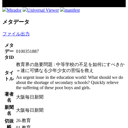
Mirador
Universal Viewer
manifest
メタデータ
ファイル出力
メタ
デー
0100351887
タID
教育界の急要問題 : 中等学校の不足を如何にすべきか
＝速に可憐なる少年少女の苦悩を救え
タイ
An urgent issue in the education world: What should we do
トル
about the shortage of secondary schools? Quickly relieve
the suffering of these poor boys and girls.
著者
大阪毎日新聞
名
新聞
大阪毎日新聞
名
26.教育
切抜
帳
01.教育