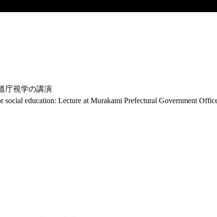
上道庁視学の講演
for social education: Lecture at Murakami Prefectural Government Office