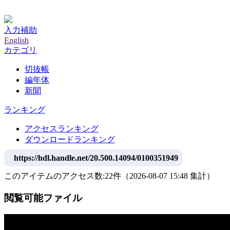
神戸大学附属図書館デジタルアーカイブ
入力補助
English
カテゴリ
切抜帳
編年体
新聞
ランキング
アクセスランキング
ダウンロードランキング
https://hdl.handle.net/20.500.14094/0100351949
このアイテムのアクセス数:
22
件
（
2026-08-07
15:48 集計
）
閲覧可能ファイル