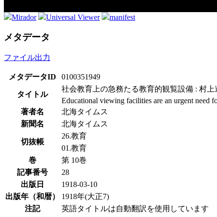
Mirador
Universal Viewer
manifest
メタデータ
ファイル出力
メタデータID
0100351949
社会教育上の急務たる教育的観覧設備 : 村
タイトル
Educational viewing facilities are an urgent need 
著者名
北海タイムス
新聞名
北海タイムス
26.教育
切抜帳
01.教育
巻
第 10巻
記事番号
28
出版日
1918-03-10
出版年（和暦）
1918年(大正7)
注記
英語タイトルは自動翻訳を使用しています