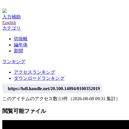
神戸大学附属図書館デジタルアーカイブ
入力補助
English
カテゴリ
切抜帳
編年体
新聞
ランキング
アクセスランキング
ダウンロードランキング
https://hdl.handle.net/20.500.14094/0100352019
このアイテムのアクセス数:
13
件
（
2026-08-08
09:31 集計
）
閲覧可能ファイル