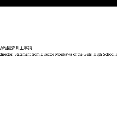
属幼稚園森川主事談
 director: Statement from Director Morikawa of the Girls' High School