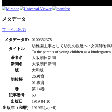
Mirador
Universal Viewer
manifest
メタデータ
ファイル出力
メタデータID
0100352378
幼稚園主事として幼児の親達へ : 女高師附
タイトル
To the parents of young children as a kindergarten
著者名
大阪朝日新聞
新聞名
大阪朝日新聞
版
大和版
26.教育
切抜帳
01.教育
巻
第 14巻
記事番号
63
出版日
1919-04-10
出版年（和暦）
1919年(大正8)