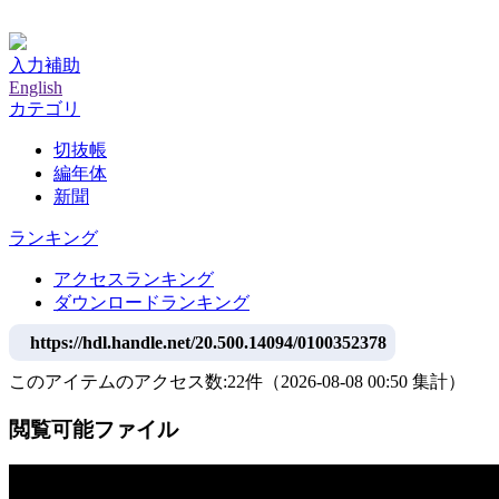
神戸大学附属図書館デジタルアーカイブ
入力補助
English
カテゴリ
切抜帳
編年体
新聞
ランキング
アクセスランキング
ダウンロードランキング
https://hdl.handle.net/20.500.14094/0100352378
このアイテムのアクセス数:
22
件
（
2026-08-08
00:50 集計
）
閲覧可能ファイル