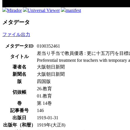
Mirador
Universal Viewer
manifest
メタデータ
ファイル出力
メタデータID
0100352461
差当り手当で教員優遇 : 更に十五万円を目標に
タイトル
Preferential treatment for teachers with temporary
著者名
大阪朝日新聞
新聞名
大阪朝日新聞
版
四国版
26.教育
切抜帳
01.教育
巻
第 14巻
記事番号
146
出版日
1919-01-31
出版年（和暦）
1919年(大正8)