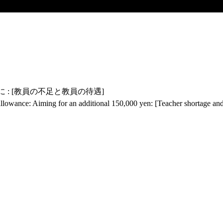
 : [教員の不足と教員の待遇]
 allowance: Aiming for an additional 150,000 yen: [Teacher shortage and