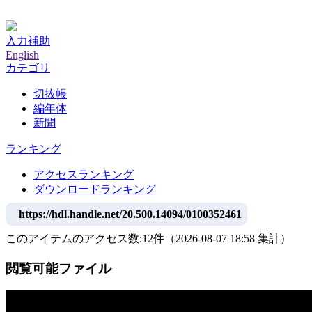
神戸大学附属図書館デジタルアーカイブ
入力補助
English
カテゴリ
切抜帳
編年体
新聞
ランキング
アクセスランキング
ダウンロードランキング
https://hdl.handle.net/20.500.14094/0100352461
このアイテムのアクセス数:
12
件
（
2026-08-07
18:58 集計
）
閲覧可能ファイル