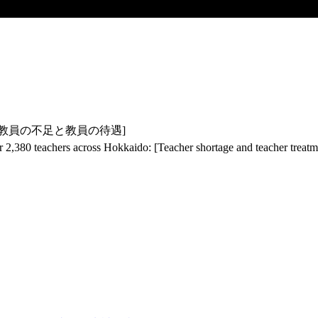
 [教員の不足と教員の待遇]
r 2,380 teachers across Hokkaido: [Teacher shortage and teacher treatm