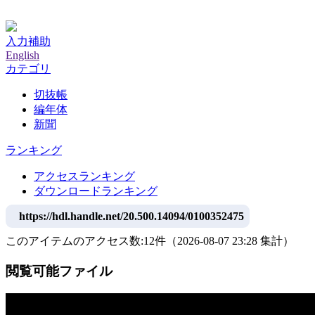
神戸大学附属図書館デジタルアーカイブ
入力補助
English
カテゴリ
切抜帳
編年体
新聞
ランキング
アクセスランキング
ダウンロードランキング
https://hdl.handle.net/20.500.14094/0100352475
このアイテムのアクセス数:
12
件
（
2026-08-07
23:28 集計
）
閲覧可能ファイル