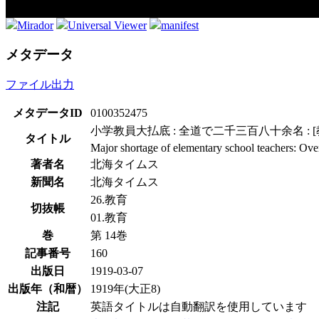
Mirador
Universal Viewer
manifest
メタデータ
ファイル出力
メタデータID
0100352475
小学教員大払底 : 全道で二千三百八十余名 :
タイトル
Major shortage of elementary school teachers: Ove
著者名
北海タイムス
新聞名
北海タイムス
26.教育
切抜帳
01.教育
巻
第 14巻
記事番号
160
出版日
1919-03-07
出版年（和暦）
1919年(大正8)
注記
英語タイトルは自動翻訳を使用しています