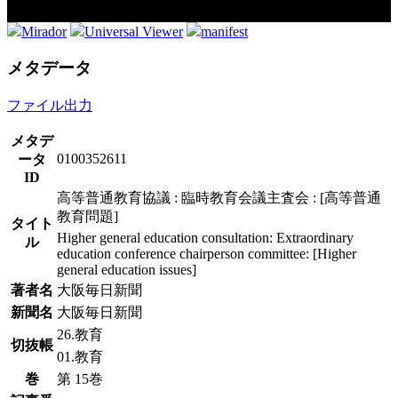
Mirador
Universal Viewer
manifest
メタデータ
ファイル出力
メタデ
0100352611
ータ
ID
高等普通教育協議 : 臨時教育会議主査会 : [高等普通
教育問題]
タイト
Higher general education consultation: Extraordinary
ル
education conference chairperson committee: [Higher
general education issues]
著者名
大阪毎日新聞
新聞名
大阪毎日新聞
26.教育
切抜帳
01.教育
巻
第 15巻