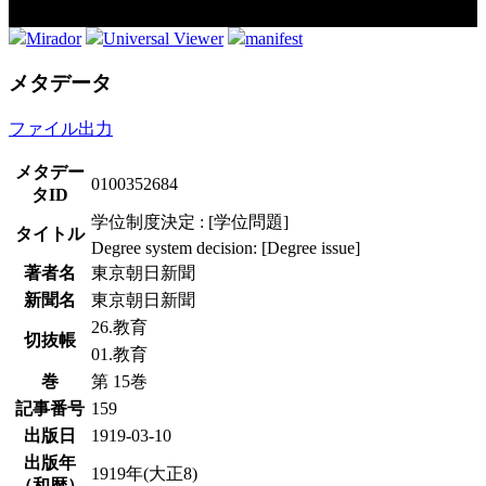
Mirador
Universal Viewer
manifest
メタデータ
ファイル出力
メタデー
0100352684
タID
学位制度決定 : [学位問題]
タイトル
Degree system decision: [Degree issue]
著者名
東京朝日新聞
新聞名
東京朝日新聞
26.教育
切抜帳
01.教育
巻
第 15巻
記事番号
159
出版日
1919-03-10
出版年
1919年(大正8)
（和暦）