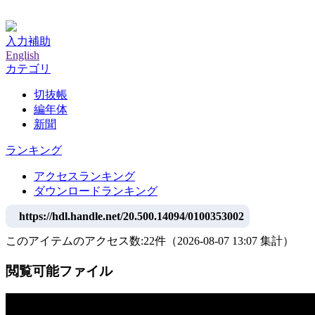
神戸大学附属図書館デジタルアーカイブ
入力補助
English
カテゴリ
切抜帳
編年体
新聞
ランキング
アクセスランキング
ダウンロードランキング
https://hdl.handle.net/20.500.14094/0100353002
このアイテムのアクセス数:
22
件
（
2026-08-07
13:07 集計
）
閲覧可能ファイル