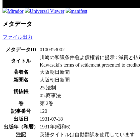
Mirador
Universal Viewer
manifest
メタデータ
ファイル出力
メタデータID
0100353002
川崎の和議条件愈よ債権者に提示 : 減資と
タイトル
Kawasaki's terms of settlement presented to credito
著者名
大阪朝日新聞
新聞名
大阪朝日新聞
25.法制
切抜帳
05.商事法
巻
第 2巻
記事番号
120
出版日
1931-07-18
出版年（和暦）
1931年(昭和6)
注記
英語タイトルは自動翻訳を使用しています