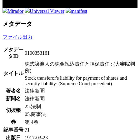
Mirador
Universal Viewer
manifest
メタデータ
ファイル出力
メタデー
0100353161
タID
株式譲渡人の株金払込責任と担保責任 : (大審院判
例)
タイトル
Stock transferor's liability for payment of shares and
security liability: (Supreme Court precedent)
著者名
法律新聞
新聞名
法律新聞
25.法制
切抜帳
05.商事法
巻
第 4巻
記事番号
71
出版日
1917-03-23