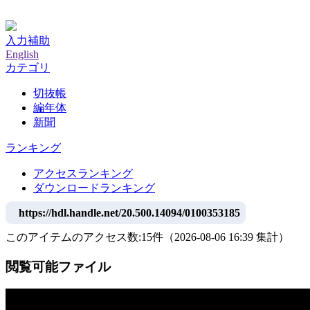
神戸大学附属図書館デジタルアーカイブ
入力補助
English
カテゴリ
切抜帳
編年体
新聞
ランキング
アクセスランキング
ダウンロードランキング
https://hdl.handle.net/20.500.14094/0100353185
このアイテムのアクセス数:
15
件
（
2026-08-06
16:39 集計
）
閲覧可能ファイル