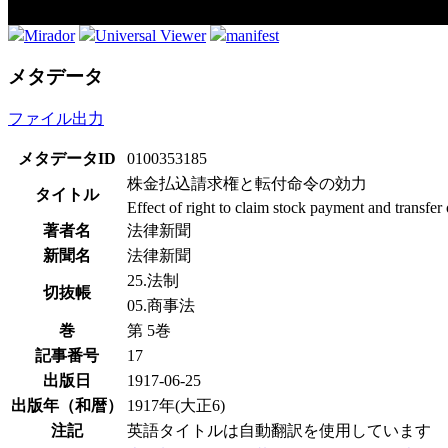
Mirador
Universal Viewer
manifest
メタデータ
ファイル出力
メタデータID
0100353185
株金払込請求権と転付命令の効力
タイトル
Effect of right to claim stock payment and transfer
著者名
法律新聞
新聞名
法律新聞
25.法制
切抜帳
05.商事法
巻
第 5巻
記事番号
17
出版日
1917-06-25
出版年（和暦）
1917年(大正6)
注記
英語タイトルは自動翻訳を使用しています