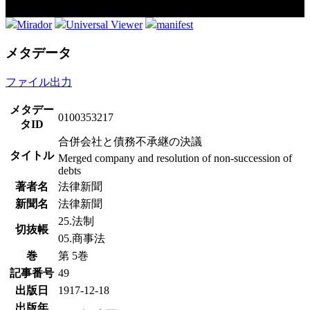
Mirador
Universal Viewer
manifest
メタデータ
ファイル出力
メタデー
0100353217
タID
合併会社と債務不承継の決議
タイトル
Merged company and resolution of non-succession of
debts
著者名
法律新聞
新聞名
法律新聞
25.法制
切抜帳
05.商事法
巻
第 5巻
記事番号
49
出版日
1917-12-18
出版年