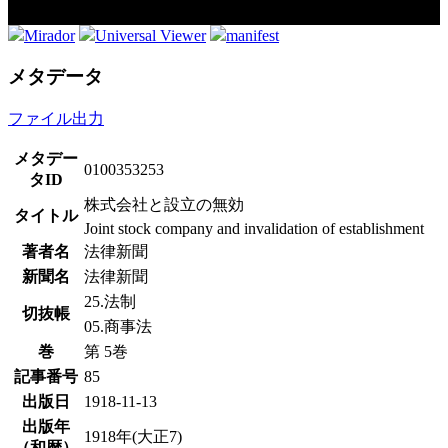
Mirador
Universal Viewer
manifest
メタデータ
ファイル出力
メタデー
0100353253
タID
株式会社と設立の無効
タイトル
Joint stock company and invalidation of establishment
著者名
法律新聞
新聞名
法律新聞
25.法制
切抜帳
05.商事法
巻
第 5巻
記事番号
85
出版日
1918-11-13
出版年
1918年(大正7)
（和暦）