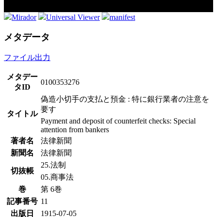
Mirador
Universal Viewer
manifest
メタデータ
ファイル出力
メタデー
0100353276
タID
偽造小切手の支払と預金 : 特に銀行業者の注意を
要す
タイトル
Payment and deposit of counterfeit checks: Special
attention from bankers
著者名
法律新聞
新聞名
法律新聞
25.法制
切抜帳
05.商事法
巻
第 6巻
記事番号
11
出版日
1915-07-05