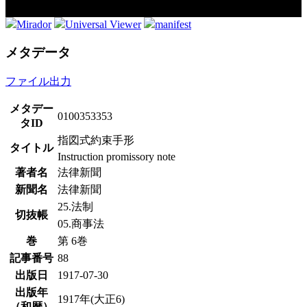
Mirador
Universal Viewer
manifest
メタデータ
ファイル出力
メタデー
0100353353
タID
指図式約束手形
タイトル
Instruction promissory note
著者名
法律新聞
新聞名
法律新聞
25.法制
切抜帳
05.商事法
巻
第 6巻
記事番号
88
出版日
1917-07-30
出版年
1917年(大正6)
（和暦）