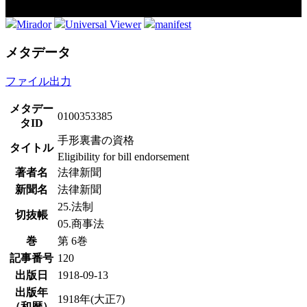
Mirador
Universal Viewer
manifest
メタデータ
ファイル出力
メタデー
0100353385
タID
手形裏書の資格
タイトル
Eligibility for bill endorsement
著者名
法律新聞
新聞名
法律新聞
25.法制
切抜帳
05.商事法
巻
第 6巻
記事番号
120
出版日
1918-09-13
出版年
1918年(大正7)
（和暦）