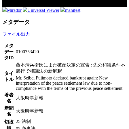
Mirador
Universal Viewer
manifest
メタデータ
ファイル出力
メタ
デー
0100353420
タID
藤本清兵衛氏にまた破産決定の宣告 : 先の和議条件不
履行で和議法の新解釈
タイ
Mr. Seibei Fujimoto declared bankrupt again: New
トル
interpretation of the peace settlement law due to non-
compliance with the terms of the previous peace settlement
著者
大阪時事新報
名
新聞
大阪時事新報
名
25.法制
切抜
帳
05.商事法