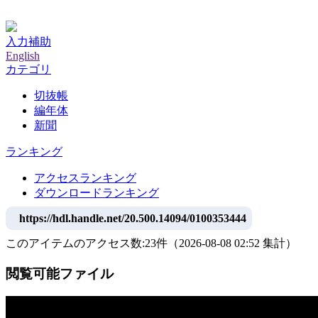
神戸大学附属図書館デジタルアーカイブ
入力補助
English
カテゴリ
切抜帳
編年体
新聞
ランキング
アクセスランキング
ダウンロードランキング
https://hdl.handle.net/20.500.14094/0100353444
このアイテムのアクセス数:
23
件
（
2026-08-08
02:52 集計
）
閲覧可能ファイル