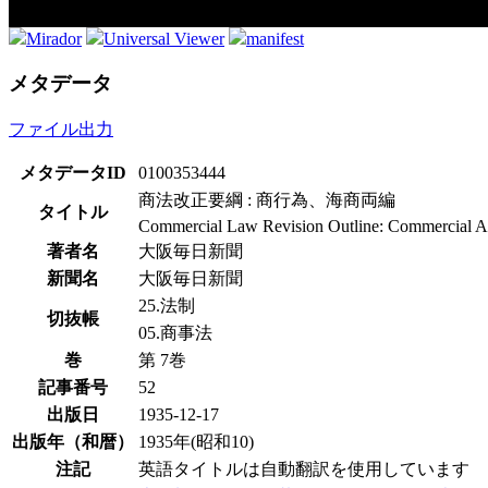
Mirador
Universal Viewer
manifest
メタデータ
ファイル出力
メタデータID
0100353444
商法改正要綱 : 商行為、海商両編
タイトル
Commercial Law Revision Outline: Commercial A
著者名
大阪毎日新聞
新聞名
大阪毎日新聞
25.法制
切抜帳
05.商事法
巻
第 7巻
記事番号
52
出版日
1935-12-17
出版年（和暦）
1935年(昭和10)
注記
英語タイトルは自動翻訳を使用しています