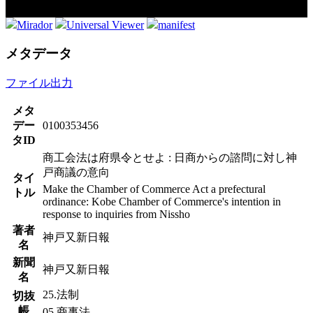
Mirador
Universal Viewer
manifest
メタデータ
ファイル出力
メタ
デー
0100353456
タID
商工会法は府県令とせよ : 日商からの諮問に対し神
戸商議の意向
タイ
Make the Chamber of Commerce Act a prefectural
トル
ordinance: Kobe Chamber of Commerce's intention in
response to inquiries from Nissho
著者
神戸又新日報
名
新聞
神戸又新日報
名
25.法制
切抜
帳
05.商事法