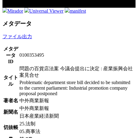
Mirador
Universal Viewer
manifest
メタデータ
ファイル出力
メタデ
0100353495
ータ
ID
問題の百貨店法案 今議会提出に決定 : 産業振興会社
案見合せ
タイト
Problematic department store bill decided to be submitted
ル
to the current parliament: Industrial promotion company
proposal postponed
著者名
中外商業新報
中外商業新報
新聞名
日本産業経済新聞
25.法制
切抜帳
05.商事法