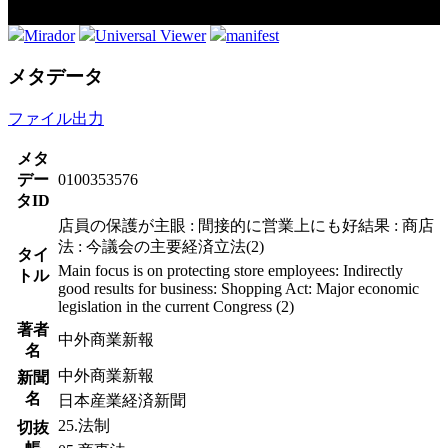
Mirador
Universal Viewer
manifest
メタデータ
ファイル出力
メタ
デー
0100353576
タID
店員の保護が主眼 : 間接的に営業上にも好結果 : 商店
法 : 今議会の主要経済立法(2)
タイ
Main focus is on protecting store employees: Indirectly
トル
good results for business: Shopping Act: Major economic
legislation in the current Congress (2)
著者
中外商業新報
名
中外商業新報
新聞
名
日本産業経済新聞
25.法制
切抜