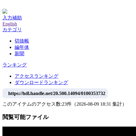
神戸大学附属図書館デジタルアーカイブ
入力補助
English
カテゴリ
切抜帳
編年体
新聞
ランキング
アクセスランキング
ダウンロードランキング
https://hdl.handle.net/20.500.14094/0100353732
このアイテムのアクセス数:
23
件
（
2026-08-09
18:31 集計
）
閲覧可能ファイル