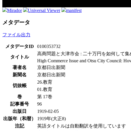
Mirador
Universal Viewer
manifest
メタデータ
ファイル出力
メタデータID
0100353732
高商問題と大津市会 : 二十万円を如何して集
タイトル
High Commerce Issue and Otsu City Council: How t
著者名
京都日出新聞
新聞名
京都日出新聞
26.教育
切抜帳
01.教育
巻
第 17巻
記事番号
96
出版日
1919-02-05
出版年（和暦）
1919年(大正8)
注記
英語タイトルは自動翻訳を使用しています