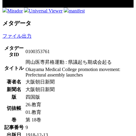
Mirador
Universal Viewer
manifest
メタデータ
ファイル出力
メタデー
0100353761
タID
岡山医専昇格運動 : 県議起ち期成会起る
タイトル
Okayama Medical College promotion movement:
Prefectural assembly launches
著者名
大阪朝日新聞
新聞名
大阪朝日新聞
版
四国版
26.教育
切抜帳
01.教育
巻
第 18巻
記事番号
9
出版日
1918-12-13