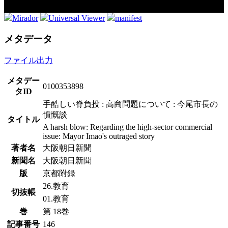
Mirador
Universal Viewer
manifest
メタデータ
ファイル出力
メタデー
0100353898
タID
手酷しい脊負投 : 高商問題について : 今尾市長の
憤慨談
タイトル
A harsh blow: Regarding the high-sector commercial
issue: Mayor Imao's outraged story
著者名
大阪朝日新聞
新聞名
大阪朝日新聞
版
京都附録
26.教育
切抜帳
01.教育
巻
第 18巻
記事番号
146