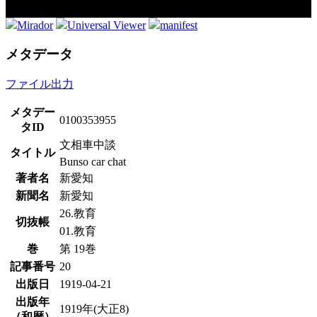
Mirador
Universal Viewer
manifest
メタデータ
ファイル出力
メタデー
0100353955
タID
文相車中談
タイトル
Bunso car chat
著者名
新愛知
新聞名
新愛知
26.教育
切抜帳
01.教育
巻
第 19巻
記事番号
20
出版日
1919-04-21
出版年
1919年(大正8)
（和暦）