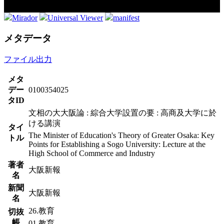
Mirador
Universal Viewer
manifest
メタデータ
ファイル出力
メタ
デー
0100354025
タID
文相の大大阪論 : 綜合大学設置の要 : 高商及大学に於
ける講演
タイ
The Minister of Education's Theory of Greater Osaka: Key
トル
Points for Establishing a Sogo University: Lecture at the
High School of Commerce and Industry
著者
大阪新報
名
新聞
大阪新報
名
26.教育
切抜
帳
01.教育