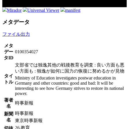
Mirador
Universal Viewer
manifest
メタデータ
ファイル出力
メタ
デー
0100354027
タID
文部省では独逸其他の戦後教育を調査 : 良い方面も悪
い方面も : 独逸が如何に国力の恢復に努めるかが見物
タイ
Ministry of Education investigates postwar education in
トル
Germany and other countries: good and bad: It will be
interesting to see how Germany strives to restore its national
power.
著者
時事新報
名
時事新報
新聞
名
東京時事新報
26.教育
切抜