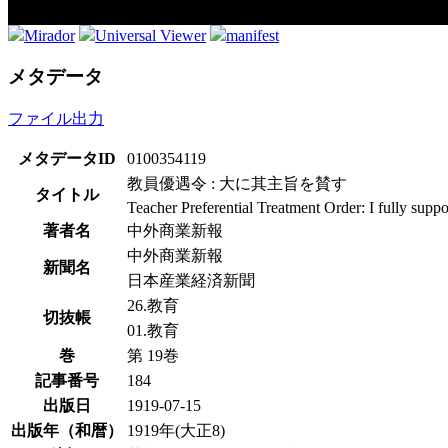
Mirador
Universal Viewer
manifest
メタデータ
ファイル出力
メタデータID
0100354119
教員優遇令 : 大に其主旨を賛す
タイトル
Teacher Preferential Treatment Order: I fully suppor
著者名
中外商業新報
中外商業新報
新聞名
日本産業経済新聞
26.教育
切抜帳
01.教育
巻
第 19巻
記事番号
184
出版日
1919-07-15
出版年（和暦）
1919年(大正8)