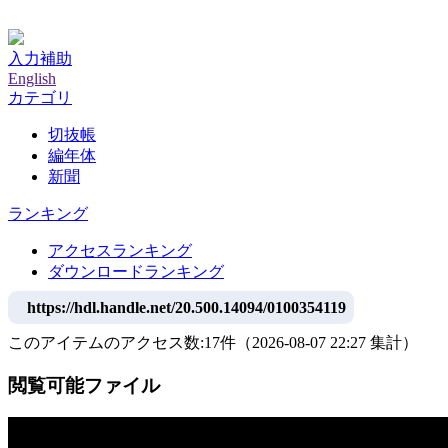
神戸大学附属図書館デジタルアーカイブ
入力補助
English
カテゴリ
切抜帳
編年体
新聞
ランキング
アクセスランキング
ダウンロードランキング
https://hdl.handle.net/20.500.14094/0100354119
このアイテムのアクセス数:
17
件
（
2026-08-07
22:27 集計
）
閲覧可能ファイル