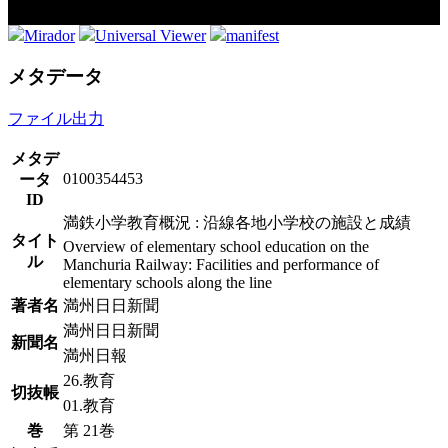
Mirador
Universal Viewer
manifest
メタデータ
ファイル出力
メタデ
0100354453
ータ
ID
満鉄小学教育概況 : 沿線各地小学校の施設と成績
タイト
Overview of elementary school education on the
ル
Manchuria Railway: Facilities and performance of
elementary schools along the line
著者名
満州日日新聞
満州日日新聞
新聞名
満州日報
26.教育
切抜帳
01.教育
巻
第 21巻