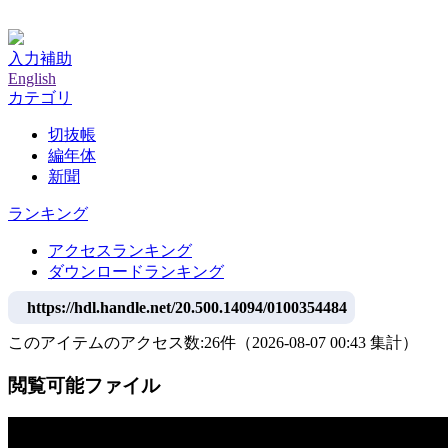
神戸大学附属図書館デジタルアーカイブ
入力補助
English
カテゴリ
切抜帳
編年体
新聞
ランキング
アクセスランキング
ダウンロードランキング
https://hdl.handle.net/20.500.14094/0100354484
このアイテムのアクセス数:
26
件
（
2026-08-07
00:43 集計
）
閲覧可能ファイル