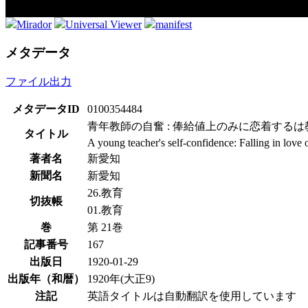
Mirador
Universal Viewer
manifest
メタデータ
ファイル出力
メタデータID
0100354484
青年教師の自奮 : 俸給値上のみに恋着する
タイトル
A young teacher's self-confidence: Falling in love 
著者名
新愛知
新聞名
新愛知
26.教育
切抜帳
01.教育
巻
第 21巻
記事番号
167
出版日
1920-01-29
出版年（和暦）
1920年(大正9)
注記
英語タイトルは自動翻訳を使用しています