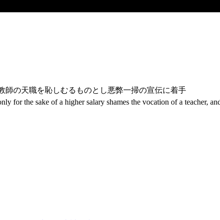
は教師の天職を恥しむるものとし悪弊一掃の宣伝に着手
only for the sake of a higher salary shames the vocation of a teacher, an