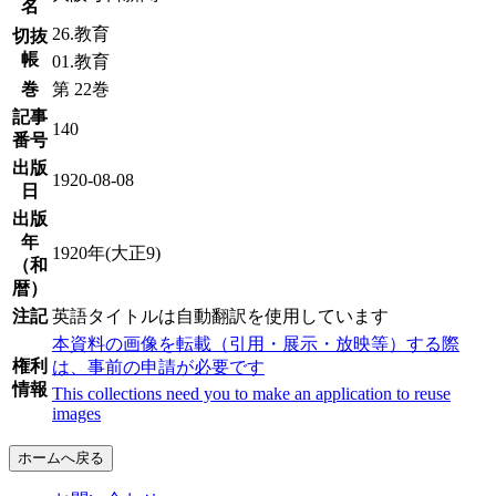
名
26.教育
切抜
帳
01.教育
巻
第 22巻
記事
140
番号
出版
1920-08-08
日
出版
年
1920年(大正9)
（和
暦）
注記
英語タイトルは自動翻訳を使用しています
本資料の画像を転載（引用・展示・放映等）する際
権利
は、事前の申請が必要です
情報
This collections need you to make an application to reuse
images
ホームへ戻る