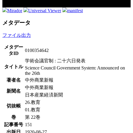
Mirador
Universal Viewer
manifest
メタデータ
ファイル出力
メタデー
0100354642
タID
学術会議官制 : 二十六日発表
タイトル
Science Council Government System: Announced on
the 26th
著者名
中外商業新報
中外商業新報
新聞名
日本産業経済新聞
26.教育
切抜帳
01.教育
巻
第 22巻
記事番号
151
出版日
1920-08-27