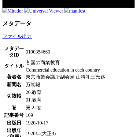
Mirador
Universal Viewer
manifest
メタデータ
ファイル出力
メタデー
0100354660
タID
各国の商業教育
タイトル
Commercial education in each country
著者名
東京商業会議所副会頭 山科礼三氏述
新聞名
万朝報
26.教育
切抜帳
01.教育
巻
第 22巻
記事番号
169
出版日
1920-10-17
出版年
1920年(大正9)
（和暦）