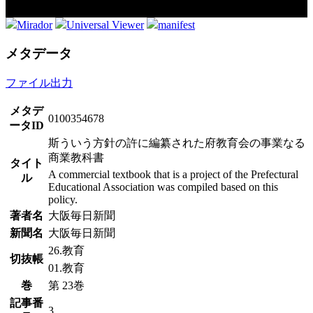
Mirador
Universal Viewer
manifest
メタデータ
ファイル出力
メタデ
0100354678
ータID
斯ういう方針の許に編纂された府教育会の事業なる
商業教科書
タイト
A commercial textbook that is a project of the Prefectural
ル
Educational Association was compiled based on this
policy.
著者名
大阪毎日新聞
新聞名
大阪毎日新聞
26.教育
切抜帳
01.教育
巻
第 23巻
記事番
3