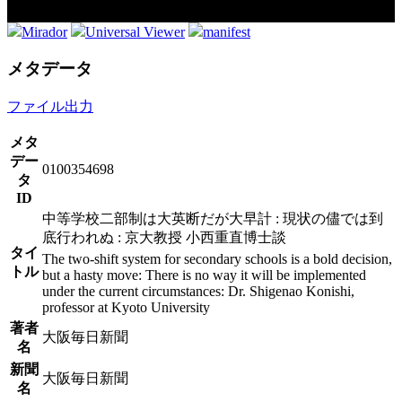
Mirador
Universal Viewer
manifest
メタデータ
ファイル出力
メタ
デー
0100354698
タ
ID
中等学校二部制は大英断だが大早計 : 現状の儘では到
底行われぬ : 京大教授 小西重直博士談
タイ
The two-shift system for secondary schools is a bold decision,
トル
but a hasty move: There is no way it will be implemented
under the current circumstances: Dr. Shigenao Konishi,
professor at Kyoto University
著者
大阪毎日新聞
名
新聞
大阪毎日新聞
名