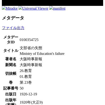
Mirador
Universal Viewer
manifest
メタデータ
ファイル出力
メタデー
0100354725
タID
文部省の失態
タイトル
Ministry of Education's failure
著者名
大阪時事新報
新聞名
大阪時事新報
26.教育
切抜帳
01.教育
巻
第 23巻
記事番号
50
出版日
1920-12-19
出版年
1920年(大正9)
（和暦）